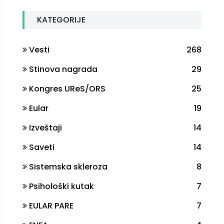
KATEGORIJE
Vesti
268
Stinova nagrada
29
Kongres UReS/ORS
25
Eular
19
Izveštaji
14
Saveti
14
Sistemska skleroza
8
Psihološki kutak
7
EULAR PARE
7