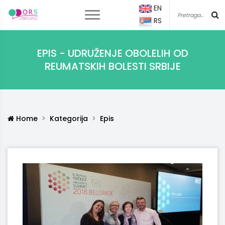
EN
RS
EPIS - UDRUŽENJE OBOLELIH OD
REUMATSKIH BOLESTI SRBIJE
Home
Kategorija
Epis