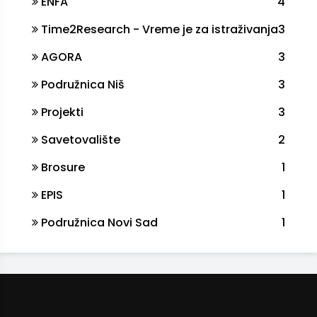
ENFA
4
Time2Research - Vreme je za istraživanja
3
AGORA
3
Podružnica Niš
3
Projekti
3
Savetovalište
2
Brosure
1
EPIS
1
Podružnica Novi Sad
1