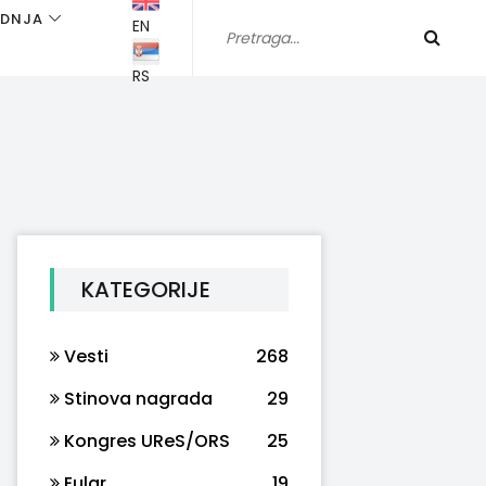
ADNJA
EN
RS
KATEGORIJE
Vesti
268
Stinova nagrada
29
Kongres UReS/ORS
25
Eular
19