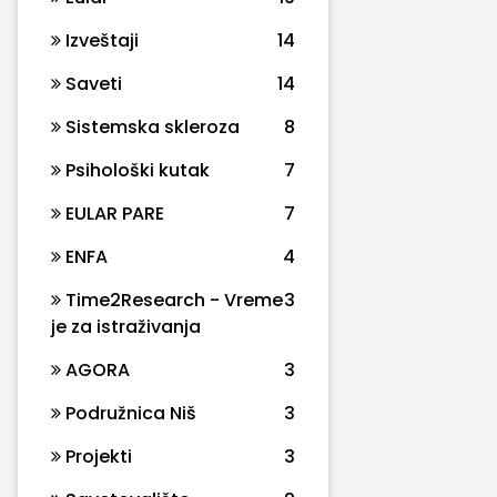
Izveštaji
14
Saveti
14
Sistemska skleroza
8
Psihološki kutak
7
EULAR PARE
7
ENFA
4
Time2Research - Vreme
3
je za istraživanja
AGORA
3
Podružnica Niš
3
Projekti
3