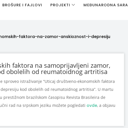
BROŠURE I FAJLOVI
PROJEKTI
MEĐUNARODNA SAR
nomskih-faktora-na-zamor-anskioznost-i-depresiju
kih faktora na samoprijavljeni zamor,
od obolelih od reumatoidnog artritisa
e sproveo istraživanje “Uticaj društveno-ekonomskih faktora
 depresiju kod obolelih od reumatoidnog artritisa”. U martu
i u prestižnom brazilskom časopisu Revista Brasileira de
tručni rad na srpskom jeziku možete pogledati
ovde
, a objavu