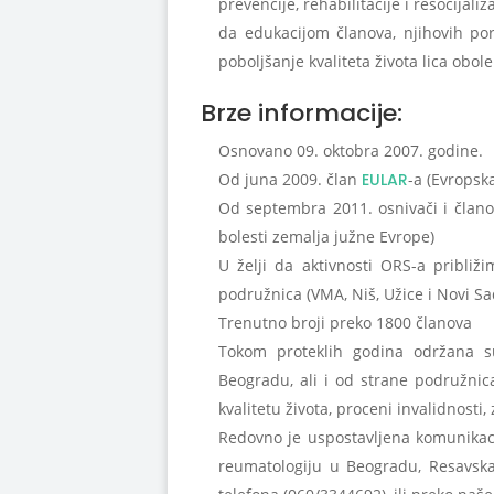
prevencije, rehabilitacije i resocijaliz
da edukacijom članova, njihovih por
poboljšanje kvaliteta života lica obo
Brze informacije:
Osnovano 09. oktobra 2007. godine.
Od juna 2009. član
EULAR
-a (Evropsk
Od septembra 2011. osnivači i člano
bolesti zemalja južne Evrope)
U želji da aktivnosti ORS-a pribli
podružnica (VMA, Niš, Užice i Novi Sa
Trenutno broji preko 1800 članova
Tokom proteklih godina održana s
Beogradu, ali i od strane podružnica
kvalitetu života, proceni invalidnosti,
Redovno je uspostavljena komunikaci
reumatologiju u Beogradu, Resavska