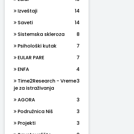
Izveštaji
14
Saveti
14
Sistemska skleroza
8
Psihološki kutak
7
EULAR PARE
7
ENFA
4
Time2Research - Vreme
3
je za istraživanja
AGORA
3
Podružnica Niš
3
Projekti
3