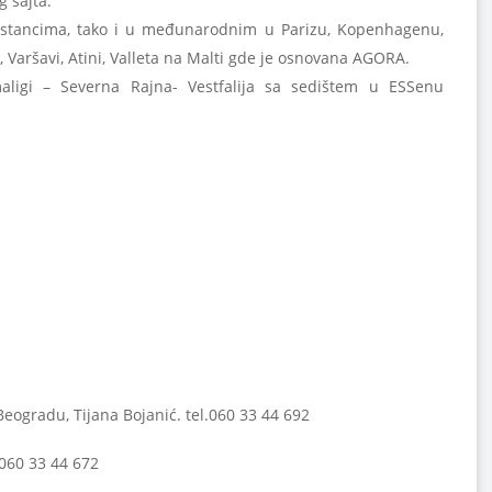
g sajta.
stancima, tako i u međunarodnim u Parizu, Kopenhagenu,
i, Varšavi, Atini, Valleta na Malti gde je osnovana AGORA.
ligi – Severna Rajna- Vestfalija sa sedištem u ESSenu
Beogradu, Tijana Bojanić. tel.060 33 44 692
.060 33 44 672