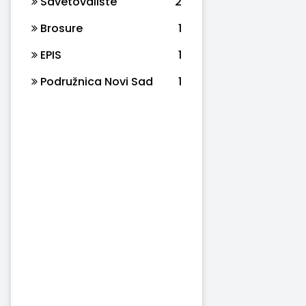
Savetovalište
2
Brosure
1
EPIS
1
Podružnica Novi Sad
1