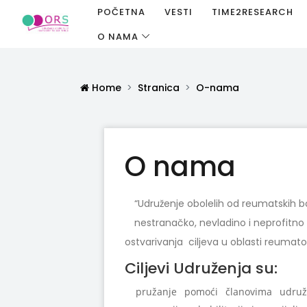
POČETNA
VESTI
TIME2RESEARCH
O NAMA
Home
Stranica
O-nama
O nama
“Udruženje obolelih od reumatskih bo
nestranačko, nevladino i neprofit
ostvarivanja ciljeva u oblasti reumatolo
Ciljevi Udruženja su:
pružanje pomoći članovima udruž