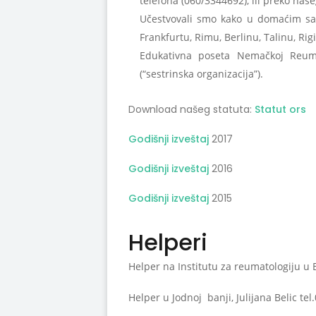
telefona (060/3344692), ili preko naše
Učestvovali smo kako u domaćim sa
Frankfurtu, Rimu, Berlinu, Talinu, Rig
Edukativna poseta Nemačkoj Reuma
(“sestrinska organizacija”).
Download našeg statuta:
Statut ors
Godišnji izveštaj
2017
Godišnji izveštaj
2016
Godišnji izveštaj
2015
Helperi
Helper na Institutu za reumatologiju u 
Helper u Jodnoj banji, Julijana Belic tel