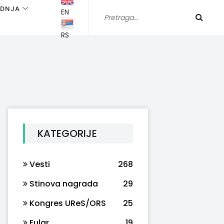
ADNJA
EN
RS
KATEGORIJE
Vesti
268
Stinova nagrada
29
Kongres UReS/ORS
25
Eular
19