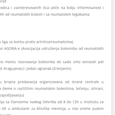
acije
odica i zainteresovanih lica utiče na bolju informisanost i
lelih od reumatskih bolesti i sa reumatskim tegobama.
a liga za borbu protiv artritisa/reumatizma)
vi AGORA-e (Asocijacija udruženja bolesnika od reumatskih
žimo mestu stanovanja bolesnika do sada smo osnovali pet
d, Kragujevac) i jedan ogranak (Zrenjanin)
u brojna predavanja organizovana od strane centrale u
 (teme o različitim reumatskim bolestima, lečenju, ishrani,
 zapošljavanju)
ja sa članovima svakog četvrtka od 8 do 12h u Institutu za
 69 u ambulanti za klinička merenja, u isto vreme putem