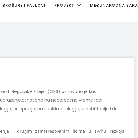
BROŠURE I FAJLOVI
PROJEKTI
MEĐUNARODNA SAR
lesti Republike Srbije” (ORS) osnovano je kao
no udruženje,osnovano na neodređeno vreme radi
gije, ortopedije, balneoklimatologije, rehabilitacije i dr.
enja i drugim zainteresovanim licima u svrhu razvoja