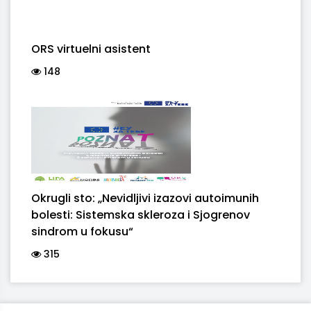
ORS virtuelni asistent
148
Okrugli sto: „Nevidljivi izazovi autoimunih
bolesti: Sistemska skleroza i Sjogrenov
sindrom u fokusu“
315