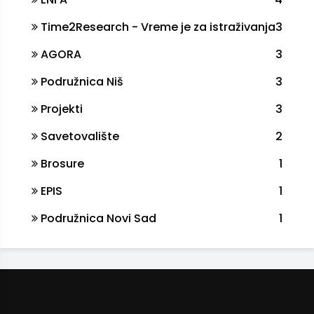
Time2Research - Vreme je za istraživanja
3
AGORA
3
Podružnica Niš
3
Projekti
3
Savetovalište
2
Brosure
1
EPIS
1
Podružnica Novi Sad
1