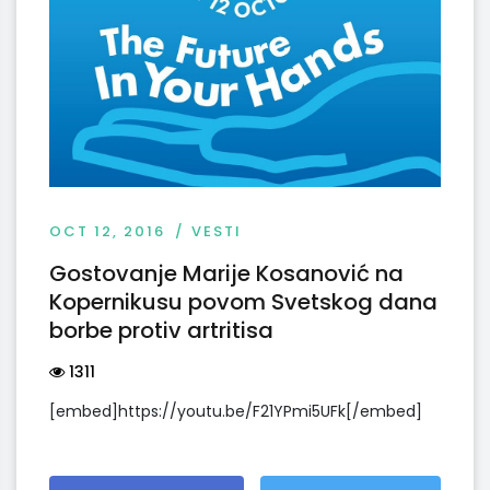
OCT 12, 2016
VESTI
Gostovanje Marije Kosanović na
Kopernikusu povom Svetskog dana
borbe protiv artritisa
1311
[embed]https://youtu.be/F21YPmi5UFk[/embed]