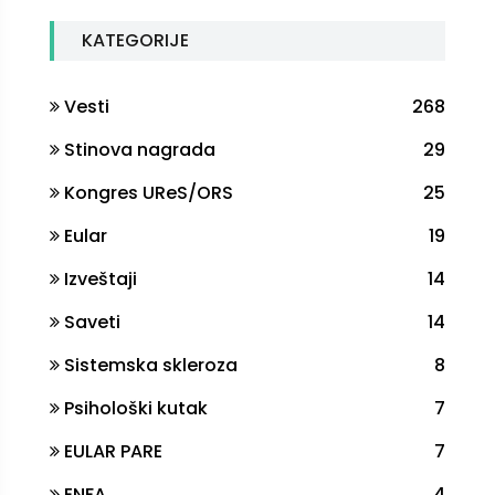
KATEGORIJE
Vesti
268
Stinova nagrada
29
Kongres UReS/ORS
25
Eular
19
Izveštaji
14
Saveti
14
Sistemska skleroza
8
Psihološki kutak
7
EULAR PARE
7
ENFA
4