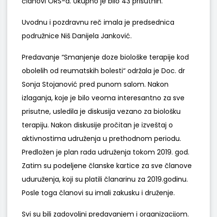
članovi ORS-a. Ukupno je bilo 43 prisutnih.
Uvodnu i pozdravnu reč imala je predsednica
podružnice Niš Danijela Janković.
Predavanje “Smanjenje doze biološke terapije kod
obolelih od reumatskih bolesti“ održala je Doc. dr
Sonja Stojanović pred punom salom. Nakon
izlaganja, koje je bilo veoma interesantno za sve
prisutne, usledila je diskusija vezano za biološku
terapiju. Nakon diskusije pročitan je izveštaj o
aktivnostima udruženja u prethodnom periodu.
Predložen je plan rada udruženja tokom 2019. god.
Zatim su podeljene članske kartice za sve članove
uduruženja, koji su platili članarinu za 2019.godinu.
Posle toga članovi su imali zakusku i druženje.
Svi su bili zadovoljni predavanjem i organizacijom.