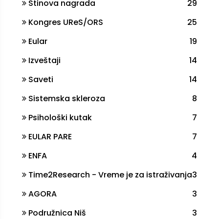
Stinova nagrada
29
Kongres UReS/ORS
25
Eular
19
Izveštaji
14
Saveti
14
Sistemska skleroza
8
Psihološki kutak
7
EULAR PARE
7
ENFA
4
Time2Research - Vreme je za istraživanja
3
AGORA
3
Podružnica Niš
3