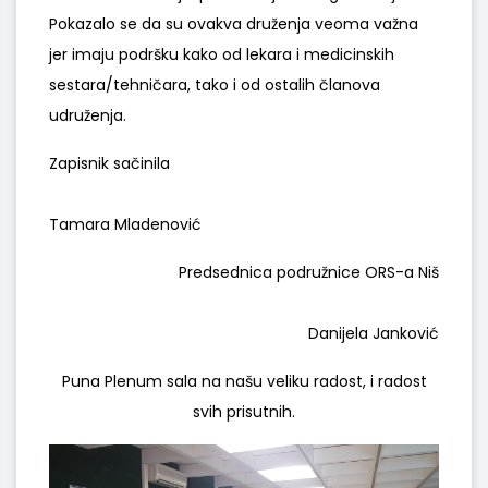
Pokazalo se da su ovakva druženja veoma važna
jer imaju podršku kako od lekara i medicinskih
sestara/tehničara, tako i od ostalih članova
udruženja.
Zapisnik sačinila
Tamara Mladenović
Predsednica podružnice ORS-a Niš
Danijela Janković
Puna Plenum sala na našu veliku radost, i radost
svih prisutnih.