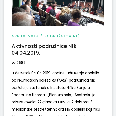
APR 10, 2019
PODRUŽNICA NIŠ
Aktivnosti podružnice Niš
04.04.2019.
2685
U četvrtak 04.04.2019. godine, Udruženje obolelih
od reumatskih bolesti RS (ORS) podružnica Niš
održala je sastanak u Institutu Niška Banja u
Radonu na II spratu (Plenum sala). Sastanku je
prisustvovalo: 22 članova ORS-a, 2 doktora, 3
medicinske sestre/tehničara i 16 obolelih koji nisu