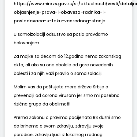
https://www.minrzs.gov.rs/sr/aktuelnosti/vesti/detaljn
objasnjenje-prava-i-obaveza-radnika-i-
poslodavaca-u-toku-vanrednog-stanja
U samoizolaciji odsustvo sa posla pravdamo
bolovanjem.
Za majke sa decom do 12.godina nema zakonskog
akta, ali ako su one obolele od gore navedenih
bolesti i za njih važi pravilo o samoizolaciji.
Molim vas da poštujete mere države Srbije o
prevenciji od corona virusom jer smo mi posebno
rizična grupa da obolimo!!!
Prema Zakonu o pravima pacijenata RS dužni smo
da brinemo o svom zdravlju, zdravlju svoje
porodice, zdravlju ljudi iz lokalnog i radnog