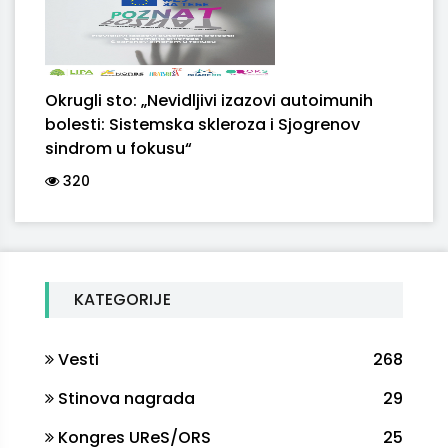
Okrugli sto: „Nevidljivi izazovi autoimunih
bolesti: Sistemska skleroza i Sjogrenov
sindrom u fokusu“
320
KATEGORIJE
Vesti
268
Stinova nagrada
29
Kongres UReS/ORS
25