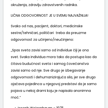
okruženja, zdravlju zdravstvenih radnika.
LIČNA ODGOVORNOST JE U SVEMU NAJVAŽNIJA!
Svako od nas, pacijent, doktori, medicinske
sestre/tehničari, političari treba da preuzme
odgovornost za učinjeno/neučinjeno:
„Spas sveta zavisi samo od individue čiji je ona
svet. Svaka individua mora tako da postupa kao da
čitava budućnost sveta i samog čovečanstva
zavisi samo od nje. Sve drugo je izbegavanje
odgovornosti i dehumanizirajuća sila, jer sve drugo
ojačava pojedinca u njegovoj predstavi da je samo
pojava u nekoj drami koju je napisala anonimna
moć.“