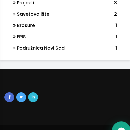
Projekti
3
Savetovalište
2
Brosure
1
EPIS
1
Podružnica Novi Sad
1