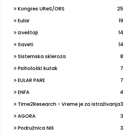
Kongres UReS/ORS
25
Eular
19
Izveštaji
14
Saveti
14
Sistemska skleroza
8
Psihološki kutak
7
EULAR PARE
7
ENFA
4
Time2Research - Vreme je za istraživanja
3
AGORA
3
Podružnica Niš
3