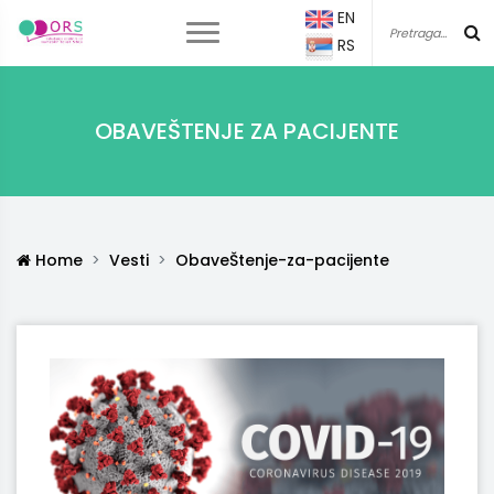
EN
RS
OBAVEŠTENJE ZA PACIJENTE
Home
Vesti
ObaveŠtenje-za-pacijente