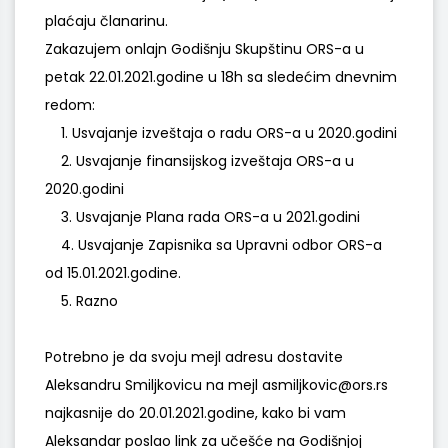
plaćaju članarinu.
Zakazujem onlajn Godišnju Skupštinu ORS-a u
petak 22.01.2021.godine u 18h sa sledećim dnevnim
redom:
1. Usvajanje izveštaja o radu ORS-a u 2020.godini
2. Usvajanje finansijskog izveštaja ORS-a u
2020.godini
3. Usvajanje Plana rada ORS-a u 2021.godini
4. Usvajanje Zapisnika sa Upravni odbor ORS-a
od 15.01.2021.godine.
5. Razno
Potrebno je da svoju mejl adresu dostavite
Aleksandru Smiljkovicu na mejl asmiljkovic@ors.rs
najkasnije do 20.01.2021.godine, kako bi vam
Aleksandar poslao link za učešće na Godišnjoj