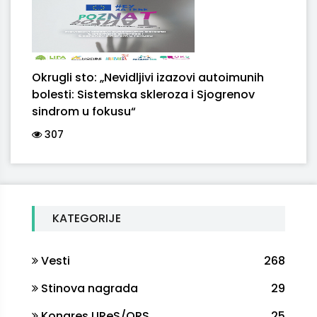
Okrugli sto: „Nevidljivi izazovi autoimunih
bolesti: Sistemska skleroza i Sjogrenov
sindrom u fokusu“
307
KATEGORIJE
Vesti
268
Stinova nagrada
29
Kongres UReS/ORS
25