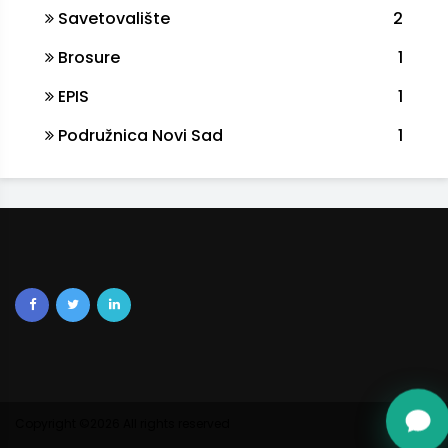
Savetovalište
2
Brosure
1
EPIS
1
Podružnica Novi Sad
1
Copyright ©
2026 All rights reserved