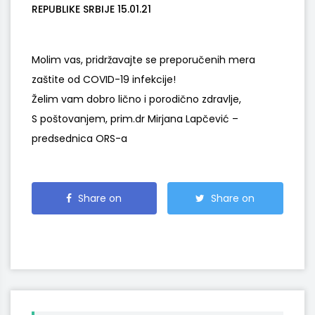
REPUBLIKE SRBIJE 15.01.21
Molim vas, pridržavajte se preporučenih mera
zaštite od COVID-19 infekcije!
Želim vam dobro lično i porodično zdravlje,
S poštovanjem, prim.dr Mirjana Lapčević –
predsednica ORS-a
Share on
Share on
Facebook
Twitter