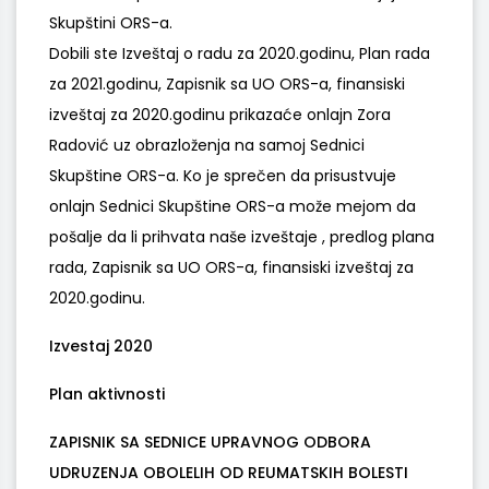
Skupštini ORS-a.
Dobili ste Izveštaj o radu za 2020.godinu, Plan rada
za 2021.godinu, Zapisnik sa UO ORS-a, finansiski
izveštaj za 2020.godinu prikazaće onlajn Zora
Radović uz obrazloženja na samoj Sednici
Skupštine ORS-a. Ko je sprečen da prisustvuje
onlajn Sednici Skupštine ORS-a može mejom da
pošalje da li prihvata naše izveštaje , predlog plana
rada, Zapisnik sa UO ORS-a, finansiski izveštaj za
2020.godinu.
Izvestaj 2020
Plan aktivnosti
ZAPISNIK SA SEDNICE UPRAVNOG ODBORA
UDRUZENJA OBOLELIH OD REUMATSKIH BOLESTI