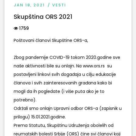
JAN 18, 2021
VESTI
Skupština ORS 2021
1759
Poštovani članovi Skupštine ORS-a,
Zbog pandemije COVID-19 tokom 2020.godine sve
naše aktivnosti bile su onlajn. Na www.ors.rs su
postavljeni linkovi svih događaja u cilju edukacije
članova i svih zainteresovanih građana kako bi
mogli da ih pogledate (i više puta ako je to
potrebno).
Održali smo onlajn Upravni odbor ORS-a (zapisnik u
prilogu) 15.01.2021.godine.
Prema Statutu, Skupštinu Udruženja obolelih od
reumatskih bolesti Srbije (ORS) čine svi članovi koji