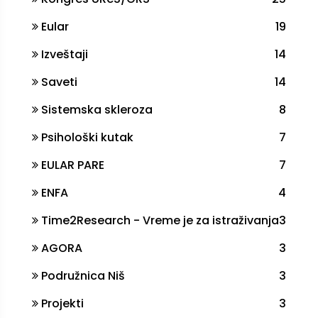
Eular
19
Izveštaji
14
Saveti
14
Sistemska skleroza
8
Psihološki kutak
7
EULAR PARE
7
ENFA
4
Time2Research - Vreme je za istraživanja
3
AGORA
3
Podružnica Niš
3
Projekti
3