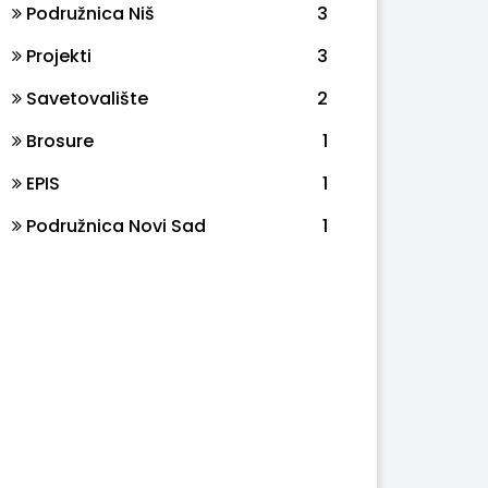
Podružnica Niš
3
Projekti
3
Savetovalište
2
Brosure
1
EPIS
1
Podružnica Novi Sad
1