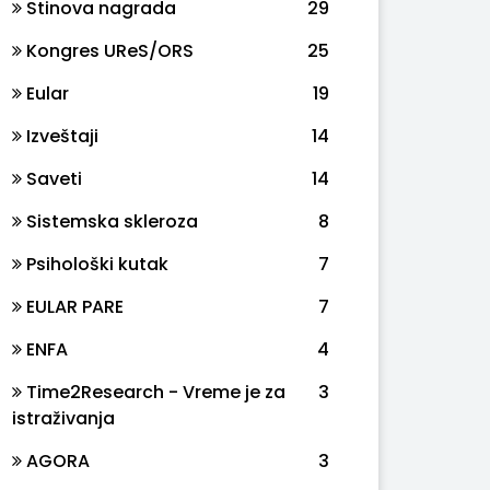
Stinova nagrada
29
Kongres UReS/ORS
25
Eular
19
Izveštaji
14
Saveti
14
Sistemska skleroza
8
Psihološki kutak
7
EULAR PARE
7
ENFA
4
Time2Research - Vreme je za
3
istraživanja
AGORA
3