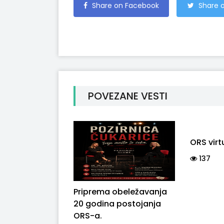
Share on Facebook
Share o
POVEZANE VESTI
ORS virt
137
Priprema obeležavanja
20 godina postojanja
ORS-a.