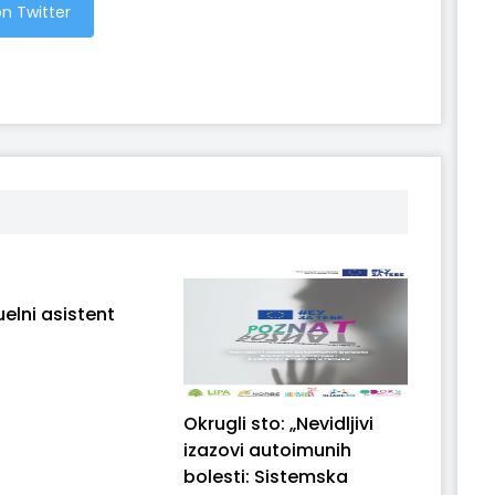
n Twitter
uelni asistent
Okrugli sto: „Nevidljivi
izazovi autoimunih
bolesti: Sistemska