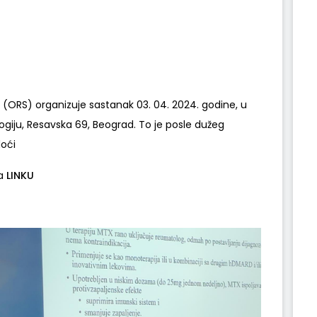
 (ORS) organizuje sastanak 03. 04. 2024. godine, u
logiju, Resavska 69, Beograd. To je posle dužeg
oći
na
LINKU