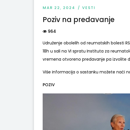
MAR 22, 2024
VESTI
Poziv na predavanje
964
Udruženje obolelih od reumatskih bolesti RS
18h u sali na VI spratu Instituta za reumato
vremena otvoreno predavanje pa izvolite d
Više informacija o sastanku možete naći 
POZIV