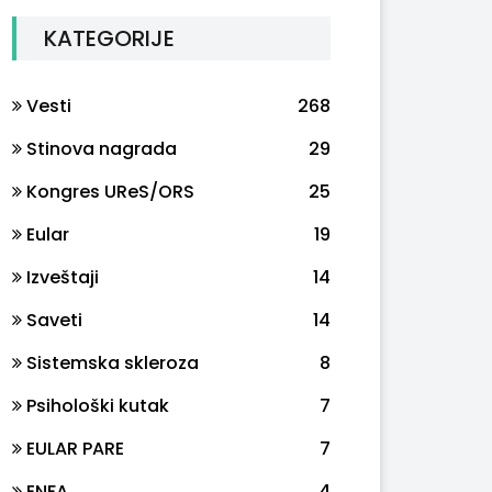
KATEGORIJE
Vesti
268
Stinova nagrada
29
Kongres UReS/ORS
25
Eular
19
Izveštaji
14
Saveti
14
Sistemska skleroza
8
Psihološki kutak
7
EULAR PARE
7
ENFA
4