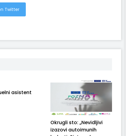
n Twitter
uelni asistent
Okrugli sto: „Nevidljivi
izazovi autoimunih