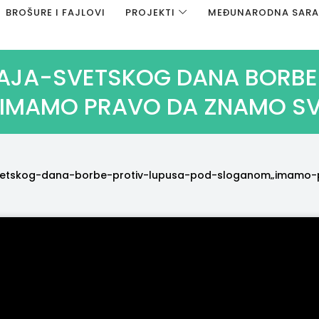
BROŠURE I FAJLOVI
PROJEKTI
MEĐUNARODNA SAR
AJA-SVETSKOG DANA BORBE
IMAMO PRAVO DA ZNAMO SV
svetskog-dana-borbe-protiv-lupusa-pod-sloganom„imamo-