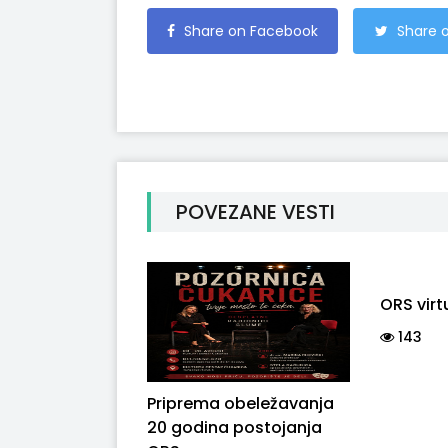
Share on Facebook
Share o
POVEZANE VESTI
ORS virt
143
Priprema obeležavanja
20 godina postojanja