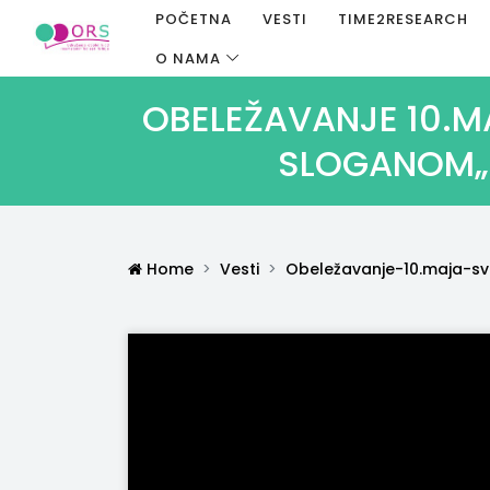
POČETNA
VESTI
TIME2RESEARCH
O NAMA
OBELEŽAVANJE 10.M
SLOGANOM„
Home
Vesti
Obeležavanje-10.maja-