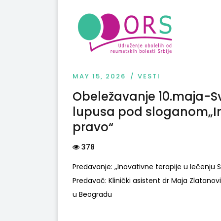
MAY 15, 2026
VESTI
Obeležavanje 10.maja-S
lupusa pod sloganom„I
pravo“
378
Predavanje: ,,Inovativne terapije u lečenju 
Predavač: Klinički asistent dr Maja Zlatanov
u Beogradu