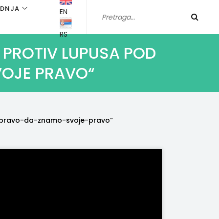
ADNJA
EN
RS
 PROTIV LUPUSA POD
OJE PRAVO“
pravo-da-znamo-svoje-pravo“