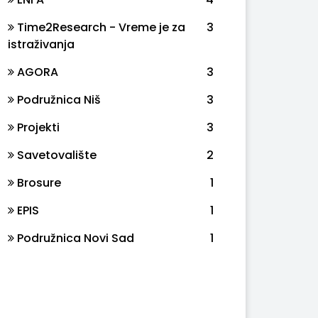
Time2Research - Vreme je za
3
istraživanja
AGORA
3
Podružnica Niš
3
Projekti
3
Savetovalište
2
Brosure
1
EPIS
1
Podružnica Novi Sad
1