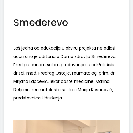
Smederevo
Još jedna od edukacija u okviru projekta ne odlaži
uoči rano je održana u Domu zdravlja Smederevo.
Pred prepunom salom predavanja su održali: Asist.
dr sci. med. Predrag Ostojić, reumatolog, prim. dr
Mirjana Lapčević, lekar opšte medicine, Marina
Deljanin, reumatološka sestra i Marija Kosanović,
predstavnica Udruženja.