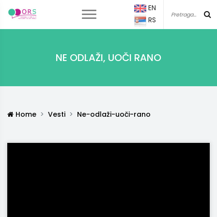
EN
RS
NE ODLAŽI, UOČI RANO
Home
Vesti
Ne-odlaži-uoči-rano