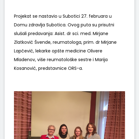
Projekat se nastavio u Subotici 27. februara u
Domu zdravlja Subotica. Ovog puta su prisutni
slušali predavanja: Asist. dr sci. med. Mirjane
Zlatković Švende, reumatologa, prim. dr Mirjane
Lapčević, lekarke opšte medicine Olivere
Mladenov, više reumatološke sestre i Marija
Kosanović, predstavnice ORS-a.