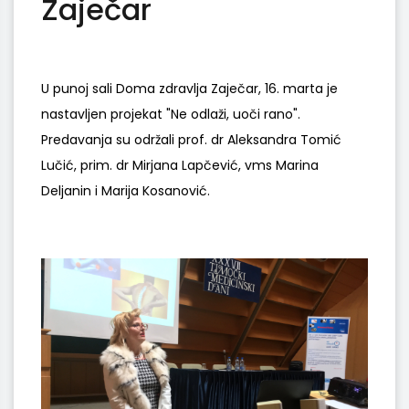
Zaječar
U punoj sali Doma zdravlja Zaječar, 16. marta je
nastavljen projekat "Ne odlaži, uoči rano".
Predavanja su održali prof. dr Aleksandra Tomić
Lučić, prim. dr Mirjana Lapčević, vms Marina
Deljanin i Marija Kosanović.