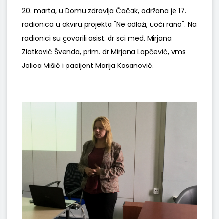
20. marta, u Domu zdravlja Čačak, održana je 17.
radionica u okviru projekta "Ne odlaži, uoči rano". Na
radionici su govorili asist. dr sci med. Mirjana
Zlatković Švenda, prim. dr Mirjana Lapčević, vms
Jelica Mišić i pacijent Marija Kosanović.