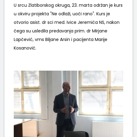
U srcu Zlatiborskog okruga, 23. marta održan je kurs
u okviru projekta "Ne odlaži, uoči rano". Kurs je
otvorio asist. dr sci med. Ivice Jeremića NS, nakon
čega su usledila predavanja prim. dr Mirjane
Lapčević, vms Biljane Arsin i pacijenta Marije
Kosanović.